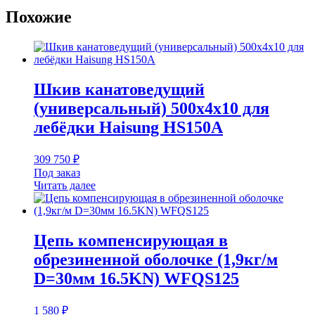
Похожие
Шкив канатоведущий
(универсальный) 500х4х10 для
лебёдки Haisung HS150A
309 750
₽
Под заказ
Читать далее
Цепь компенсирующая в
обрезиненной оболочке (1,9кг/м
D=30мм 16.5KN) WFQS125
1 580
₽