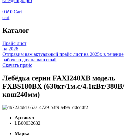
sale@liftgo.pro
0
₽
0
Cart
cart
Каталог
Прайс-лист
на 2026
Отправим вам актуальный прайс-лист на 2025г. в течение
рабочего дня на ваш email
Скачать прайс
Лебёдка серии FAXI240XB модель
FXBS180BX (630кг/1м.с/4.1кВт/380В/
квш240мм)
Артикул
LB00032632
Марка