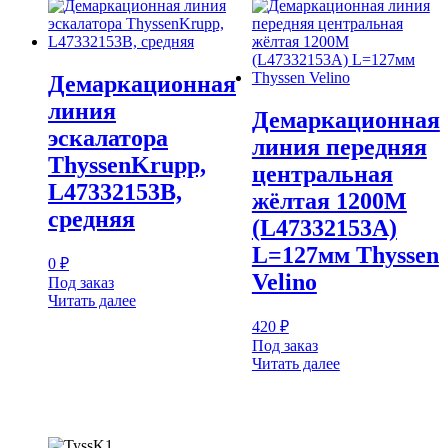
Демаркационная
линия
Демаркационная
эскалатора
линия передняя
ThyssenKrupp,
центральная
L47332153B,
жёлтая 1200M
средняя
(L47332153A)
L=127мм Thyssen
0
₽
Velino
Под заказ
Читать далее
420
₽
Под заказ
Читать далее