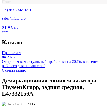
Поиск
+7 (383)234-91-91
sale@liftgo.pro
0
₽
0
Cart
cart
Каталог
Прайс-лист
на 2026
Отправим вам актуальный прайс-лист на 2025г. в течение
рабочего дня на ваш email
Скачать прайс
Демаркационная линия эскалатора
ThyssenKrupp, задняя средняя,
L47332156A