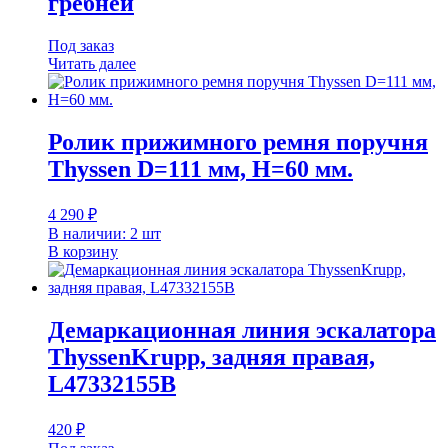
гребней
Под заказ
Читать далее
Ролик прижимного ремня поручня
Thyssen D=111 мм, H=60 мм.
4 290
₽
В наличии: 2 шт
В корзину
Демаркационная линия эскалатора
ThyssenKrupp, задняя правая,
L47332155B
420
₽