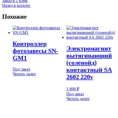
Заказ в 1 клик
выравнивания
Назад в каталог
SN-
GDC-
Похожие
3N-
S
(3N,
3P)
Контроллер
Электромагнит
фотозавесы SN-
вытягивающий
GM1
(соленойд)
контактный SA
Под заказ
Читать далее
2602 220v
1 890
₽
Под заказ
Читать далее