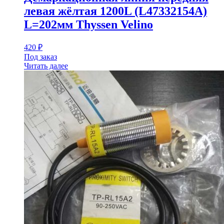
левая жёлтая 1200L (L47332154A)
L=202мм Thyssen Velino
420
₽
Под заказ
Читать далее