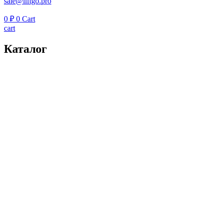
sale@liftgo.pro
0
₽
0
Cart
cart
Каталог