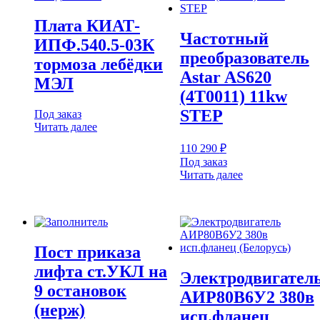
Плата КИАТ-
Частотный
ИПФ.540.5-03К
преобразователь
тормоза лебёдки
Astar AS620
МЭЛ
(4T0011) 11kw
STEP
Под заказ
Читать далее
110 290
₽
Под заказ
Читать далее
Пост приказа
лифта ст.УКЛ на
Электродвигател
9 остановок
АИР80В6У2 380в
(нерж)
исп.фланец