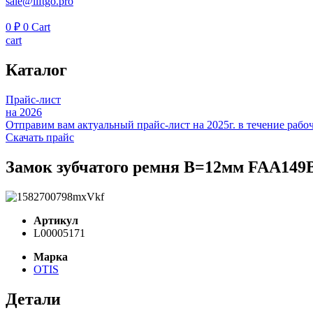
sale@liftgo.pro
0
₽
0
Cart
cart
Каталог
Прайс-лист
на 2026
Отправим вам актуальный прайс-лист на 2025г. в течение рабоч
Скачать прайс
Замок зубчатого ремня B=12мм FAA149
Артикул
L00005171
Марка
OTIS
Детали