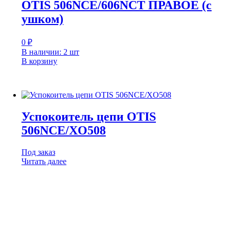
OTIS 506NCE/606NCT ПРАВОЕ (с
ушком)
0
₽
В наличии: 2 шт
В корзину
Успокоитель цепи OTIS
506NCE/XO508
Под заказ
Читать далее