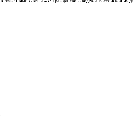
й положениями Статьи 437 Гражданского кодекса Российской Фед
я
я