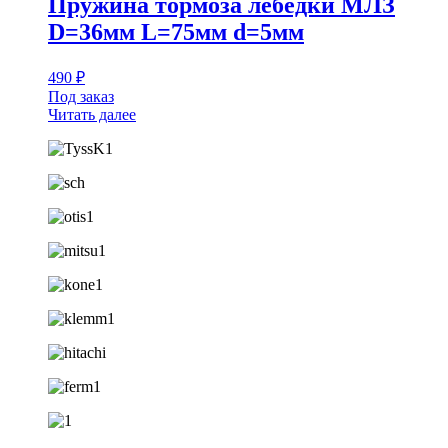
Пружина тормоза лебедки МЛЗ
D=36мм L=75мм d=5мм
490
₽
Под заказ
Читать далее