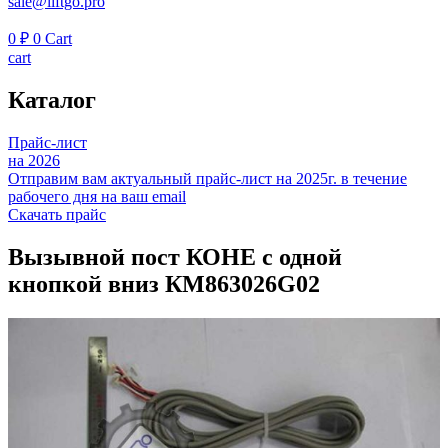
sale@liftgo.pro
0
₽
0
Cart
cart
Каталог
Прайс-лист
на 2026
Отправим вам актуальный прайс-лист на 2025г. в течение
рабочего дня на ваш email
Скачать прайс
Вызывной пост КОНЕ с одной
кнопкой вниз КМ863026G02