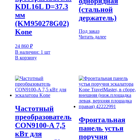
однорядная
KDL16L D=37.3
(стальной
мм
держатель)
(KM950278G02)
Kone
Под заказ
Читать далее
24 860
₽
В наличии: 1 шт
В корзину
Частотный
преобразователь
Фронтальная
CON9100-A 7,5
панель устья
кВт для
поручня