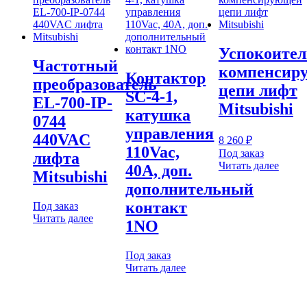
Успокоител
Частотный
компенсир
Контактор
преобразователь
цепи лифт
SC-4-1,
EL-700-IP-
Mitsubishi
катушка
0744
управления
440VAC
8 260
₽
110Vac,
Под заказ
лифта
Читать далее
40A, доп.
Mitsubishi
дополнительный
контакт
Под заказ
Читать далее
1NO
Под заказ
Читать далее