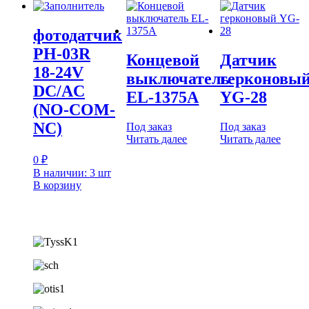
фотодатчик
PH-03R
Концевой
Датчик
18-24V
выключатель
герконовы
DC/AC
EL-1375A
YG-28
(NO-COM-
NC)
Под заказ
Под заказ
Читать далее
Читать далее
0
₽
В наличии: 3 шт
В корзину