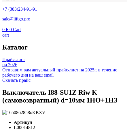
+7 (383)234-91-91
sale@liftgo.pro
0
₽
0
Cart
cart
Каталог
Прайс-лист
на 2026
Отправим вам актуальный прайс-лист на 2025г. в течение
рабочего дня на ваш email
Скачать прайс
Выключатель I88-SU1Z Riw K
(самовозвратный) d=10мм 1НО+1НЗ
Артикул
L00014812