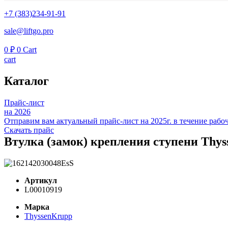
+7 (383)234-91-91
sale@liftgo.pro
0
₽
0
Cart
cart
Каталог
Прайс-лист
на 2026
Отправим вам актуальный прайс-лист на 2025г. в течение рабоч
Скачать прайс
Втулка (замок) крепления ступени Thys
Артикул
L00010919
Марка
ThyssenKrupp