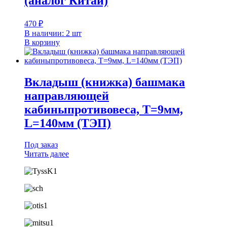
(аналог Китай)
470
₽
В наличии: 2 шт
В корзину
Вкладыш (книжка) башмака
направляющей
кабиныпротивовеса, T=9мм,
L=140мм (ТЭП)
Под заказ
Читать далее