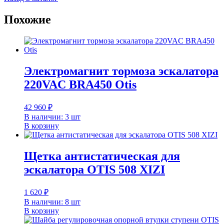
200*25*6
мм
Похожие
FAA380F500
OTIS
Электромагнит тормоза эскалатора
220VAC BRA450 Otis
42 960
₽
В наличии: 3 шт
В корзину
Щетка антистатическая для
эскалатора ОTIS 508 XIZI
1 620
₽
В наличии: 8 шт
В корзину