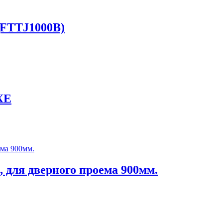
(FTTJ1000B)
XE
для дверного проема 900мм.