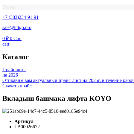
Поиск
+7 (383)234-91-91
sale@liftgo.pro
0
₽
0
Cart
cart
Каталог
Прайс-лист
на 2026
Отправим вам актуальный прайс-лист на 2025г. в течение рабоч
Скачать прайс
Вкладыш башмака лифта KOYO
Артикул
LB00026672