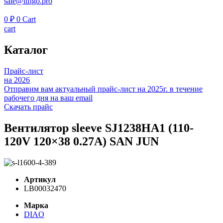
sale@liftgo.pro
0
₽
0
Cart
cart
Каталог
Прайс-лист
на 2026
Отправим вам актуальный прайс-лист на 2025г. в течение
рабочего дня на ваш email
Скачать прайс
Вентилятор sleeve SJ1238HA1 (110-
120V 120×38 0.27A) SAN JUN
Артикул
LB00032470
Марка
DIAO