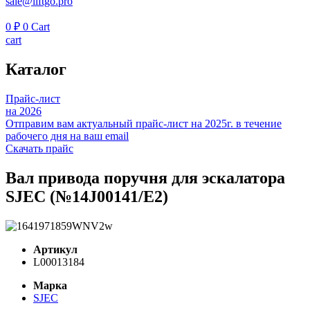
sale@liftgo.pro
0
₽
0
Cart
cart
Каталог
Прайс-лист
на 2026
Отправим вам актуальный прайс-лист на 2025г. в течение
рабочего дня на ваш email
Скачать прайс
Вал привода поручня для эскалатора
SJEC (№14J00141/E2)
Артикул
L00013184
Марка
SJEC