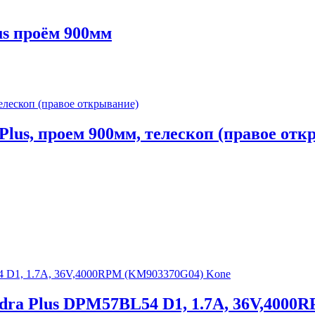
us проём 900мм
lus, проем 900мм, телескоп (правое отк
ydra Plus DPM57BL54 D1, 1.7A, 36V,400