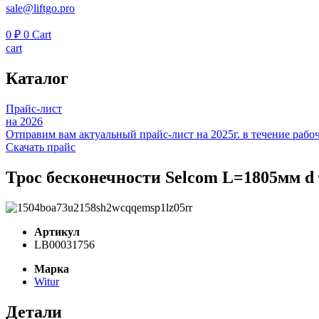
sale@liftgo.pro
0
₽
0
Cart
cart
Каталог
Прайс-лист
на 2026
Отправим вам актуальный прайс-лист на 2025г. в течение рабоч
Скачать прайс
Трос бесконечности Selcom L=1805мм d
Артикул
LB00031756
Марка
Witur
Детали