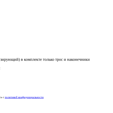
зирующий) в комплекте только трос и наконечники
я
сь c
политикой конфиденциальности