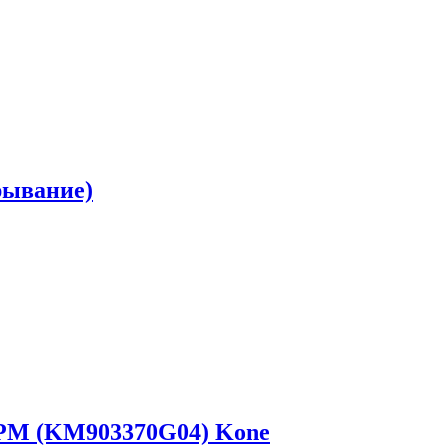
рывание)
0RPM (KM903370G04) Kone