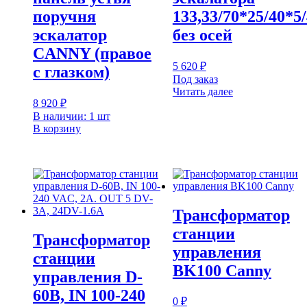
поручня
133,33/70*25/40*5/
эскалатор
без осей
CANNY (правое
5 620
₽
с глазком)
Под заказ
Читать далее
8 920
₽
В наличии: 1 шт
В корзину
Трансформатор
станции
Трансформатор
управления
станции
BK100 Canny
управления D-
60B, IN 100-240
0
₽