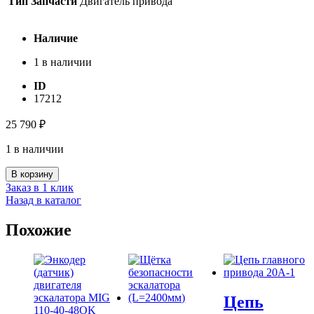
Тип Запчасти
Двигатель привода
Наличие
1 в наличии
ID
17212
25 790
₽
1 в наличии
Количество
В корзину
товара
Заказ в 1 клик
Тахометр
Назад в каталог
RE0444
L1
Похожие
B
0.
06
11*30
(без
кабеля)
Цепь