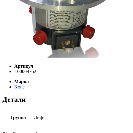
Артикул
L00009762
Марка
Kone
Детали
Группа
Лифт