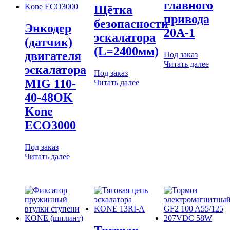
главного
Щётка
привода
безопасности
Энкодер
20A-1
эскалатора
(датчик)
(L=2400мм)
двигателя
Под заказ
Читать далее
эскалатора
Под заказ
MIG 110-
Читать далее
40-48OK
Kone
ECO3000
Под заказ
Читать далее