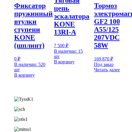
Тяговая
Фиксатор
Тормоз
цепь
пружинный
электрома
эскалатора
втулки
GF2 100
KONE
ступени
A55/125
13RI-A
KONE
207VDC
(шплинт)
58W
7 500
₽
В наличии: 15
шт
0
₽
169 870
₽
В корзину
В наличии: 520
Под заказ
шт
Читать далее
В корзину