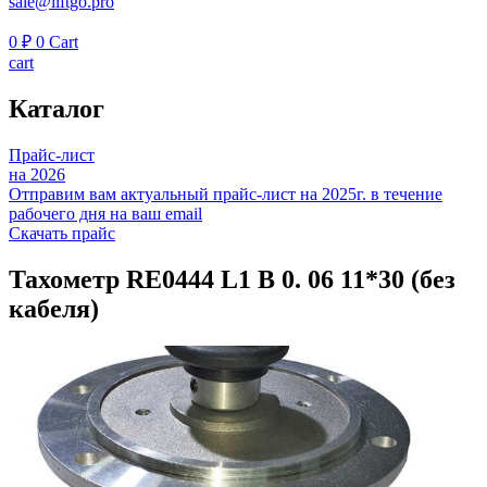
sale@liftgo.pro
0
₽
0
Cart
cart
Каталог
Прайс-лист
на 2026
Отправим вам актуальный прайс-лист на 2025г. в течение
рабочего дня на ваш email
Скачать прайс
Тахометр RE0444 L1 B 0. 06 11*30 (без
кабеля)