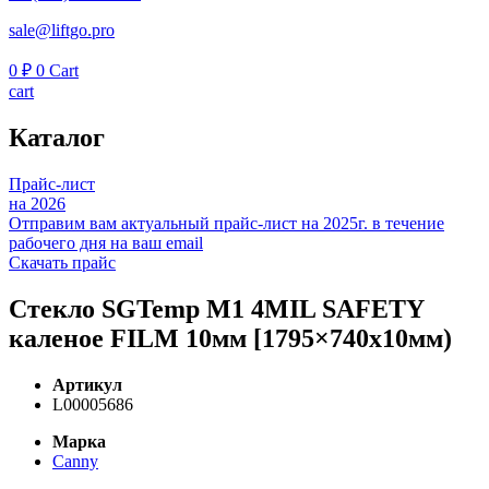
sale@liftgo.pro
0
₽
0
Cart
cart
Каталог
Прайс-лист
на 2026
Отправим вам актуальный прайс-лист на 2025г. в течение
рабочего дня на ваш email
Скачать прайс
Стекло SGTemp М1 4MIL SAFETY
каленое FILM 10мм [1795×740х10мм)
Артикул
L00005686
Марка
Canny