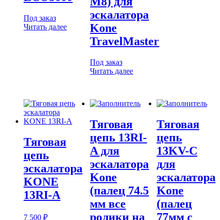
М8) для
эскалатора
Под заказ
Kone
Читать далее
TravelMaster
Под заказ
Читать далее
Тяговая
Тяговая
цепь 13RI-
цепь
Тяговая
A для
13KV-C
цепь
эскалатора
для
эскалатора
Kone
эскалатора
KONE
(палец 74.5
Kone
13RI-A
мм все
(палец
ролики на
77мм с
7 500
₽