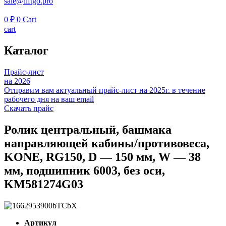
sale@liftgo.pro
0
₽
0
Cart
cart
Каталог
Прайс-лист
на 2026
Отправим вам актуальный прайс-лист на 2025г. в течение
рабочего дня на ваш email
Скачать прайс
Ролик центральный, башмака
направляющей кабины/противовеса,
KONE, RG150, D — 150 мм, W — 38
мм, подшипник 6003, без оси,
KM581274G03
Артикул