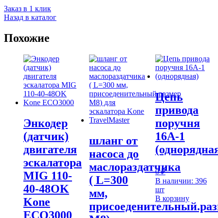
Заказ в 1 клик
Назад в каталог
Похожие
Цепь
привода
Энкодер
поручня
(датчик)
16A-1
шланг от
двигателя
(однорядна
насоса до
эскалатора
маслораздатчика
0
₽
MIG 110-
( L=300
В наличии: 396
40-48OK
шт
мм,
В корзину
Kone
присоеденительный.ра
ECO3000