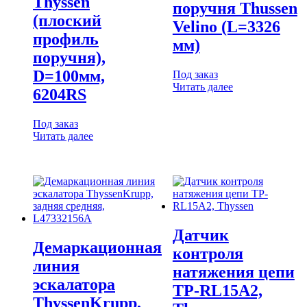
Thyssen
поручня Thussen
(плоский
Velino (L=3326
профиль
мм)
поручня),
D=100мм,
Под заказ
Читать далее
6204RS
Под заказ
Читать далее
Датчик
Демаркационная
контроля
линия
натяжения цепи
эскалатора
TP-RL15A2,
ThyssenKrupp,