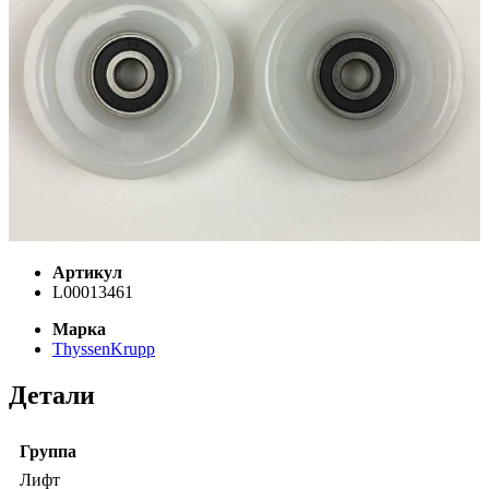
Артикул
L00013461
Марка
ThyssenKrupp
Детали
Группа
Лифт