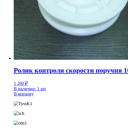
Ролик контроля cкорости поручня 1
1 260
₽
В наличии: 1 шт
В корзину