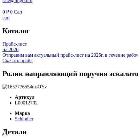
sale@liftgo.pro
0
₽
0
Cart
cart
Каталог
Прайс-лист
на 2026
Отправим вам актуальный прайс-лист на 2025г. в течение рабоч
Скачать прайс
Ролик направляющий поручня эскалато
Артикул
L00012792
Марка
Schindler
Детали