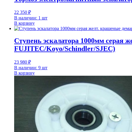
22 350
₽
В наличии: 1 шт
В корзину
Ступень эскалатора 1000мм серая ж
FUJITEC/Koyo/Schindler/SJEC)
23 980
₽
В наличии: 9 шт
В корзину