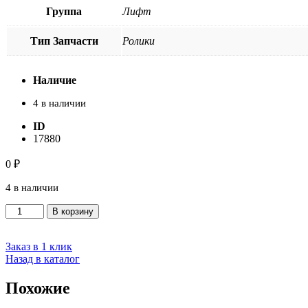
Группа
Лифт
Тип Запчасти
Ролики
Наличие
4 в наличии
ID
17880
0
₽
4 в наличии
Количество
В корзину
товара
Ролик
направляющий
Заказ в 1 клик
90*30*6202
Назад в каталог
башмака
кабины
Похожие
лифта