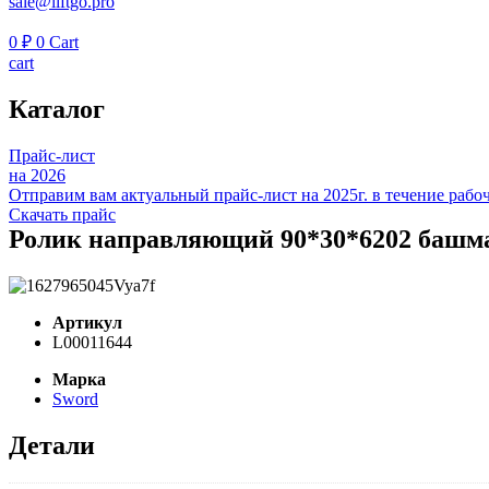
sale@liftgo.pro
0
₽
0
Cart
cart
Каталог
Прайс-лист
на 2026
Отправим вам актуальный прайс-лист на 2025г. в течение рабоч
Скачать прайс
Ролик направляющий 90*30*6202 башм
Артикул
L00011644
Марка
Sword
Детали