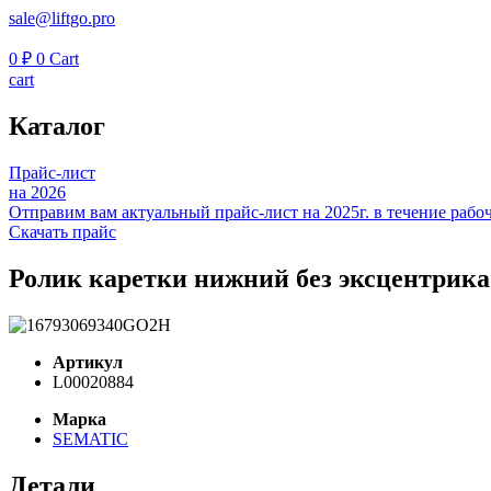
sale@liftgo.pro
0
₽
0
Cart
cart
Каталог
Прайс-лист
на 2026
Отправим вам актуальный прайс-лист на 2025г. в течение рабоч
Скачать прайс
Ролик каретки нижний без эксцентри
Артикул
L00020884
Марка
SEMATIC
Детали