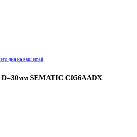
его дня на ваш email
ка D=30мм SEMATIC C056AADX