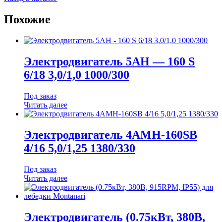
D-
42,
Похожие
c
осью
М12,
без
канавки,
Электродвигатель 5АН — 160 S
6202RS.
6/18 3,0/1,0 1000/300
Под заказ
Читать далее
Электродвигатель 4АМН-160SB
4/16 5,0/1,25 1380/330
Под заказ
Читать далее
Электродвигатель (0.75кВт, 380В,