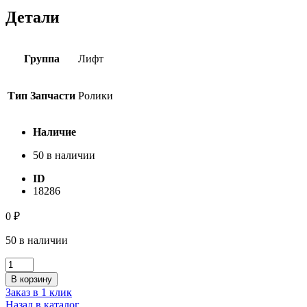
Детали
Группа
Лифт
Тип Запчасти
Ролики
Наличие
50 в наличии
ID
18286
0
₽
50 в наличии
Количество
товара
В корзину
Ролик
Заказ в 1 клик
эксцентриковый
Назад в каталог