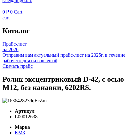
sale@liftgo.pro
0
₽
0
Cart
cart
Каталог
Прайс-лист
на 2026
Отправим вам актуальный прайс-лист на 2025г. в течение
рабочего дня на ваш email
Скачать прайс
Ролик эксцентриковый D-42, c осью
М12, без канавки, 6202RS.
Артикул
L00012638
Марка
КМЗ