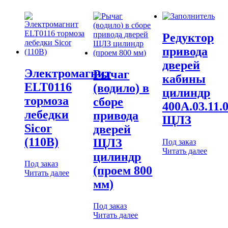
Редуктор
привода
дверей
Электромагнит
Рычаг
кабины
ELT0116
(водило) в
цилиндр
тормоза
сборе
400А.03.11.
лебедки
привода
ЩЛЗ
Sicor
дверей
(110В)
ЩЛЗ
Под заказ
Читать далее
цилиндр
Под заказ
(проем 800
Читать далее
мм)
Под заказ
Читать далее