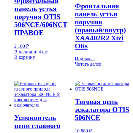
Фронтальная
Фронтальная
панель устья
панель устья
поручня OTIS
поручня
506NCE/606NCT
(правый/внутр)
ПРАВОЕ
XAA402R2 Xizi
Otis
2 100
₽
В наличии: 4 шт
В корзину
Под заказ
Читать далее
Тяговая цепь
эскалатора OTIS
Успокоитель
506NCE
цепи главного
10 680
₽