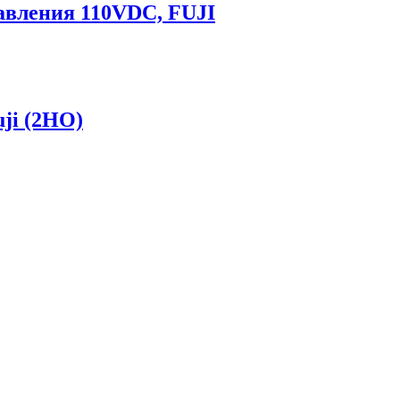
авления 110VDC, FUJI
ji (2НО)