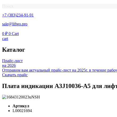
Поиск
+7 (383)234-91-91
sale@liftgo.pro
0
₽
0
Cart
cart
Каталог
Прайс-лист
на 2026
Отправим вам актуальный прайс-лист на 2025г. в течение рабоч
Скачать прайс
Плата индикации A3J10036-А5 для лиф
Артикул
L00021694