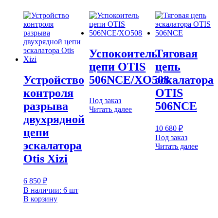
Успокоитель
Тяговая
цепи OTIS
цепь
Устройство
506NCE/XO508
эскалатора
контроля
OTIS
Под заказ
разрыва
506NCE
Читать далее
двухрядной
10 680
₽
цепи
Под заказ
эскалатора
Читать далее
Otis Xizi
6 850
₽
В наличии: 6 шт
В корзину