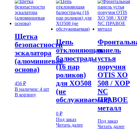
Щетка
Цепь
Фронтальн
безопастности
отклоняющая
панель
эскалатора
балюстрады
устья
(алюминиевая
(16 пар
поручня
основа)
роликов)
OTIS XO
для XO508
508 / XOP
456
₽
В наличии: 4 шт
(не
NC
В корзину
обслуживаемая)
ПРАВОЕ
металл
0
₽
Под заказ
Под заказ
Читать далее
Читать далее