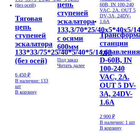
цепь
ступеней
Тяговая
эскалатора
цепь
133,3/70*25/40х5*40х5/14
Трансформ
ступеней
с осями
станции
эскалатора
600мм
управления
133*33/75*25/40*5/40*5/14.63
D-60B, IN
(без осей)
Под заказ
Читать далее
100-240
6 450
₽
VAC, 2A.
В наличии: 133
OUT 5 DV-
шт
В корзину
3A, 24DV-
1.6A
2 900
₽
В наличии: 1 шт
В корзину