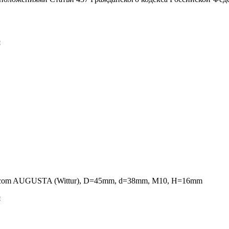
я
Selcom AUGUSTA (Wittur), D=45mm, d=38mm, M10, H=16mm
я