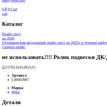
sale@liftgo.pro
0
₽
0
Cart
cart
Каталог
Прайс-лист
на 2026
Отправим вам актуальный прайс-лист на 2025г. в течение рабоч
Скачать прайс
не использовать!!!! Ролик подвески 
Артикул
L00003987
Марка
Witur
Детали