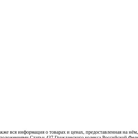
также вся информация о товарах и ценах, предоставленная на н
й положениями Статьи 437 Гражданского кодекса Российской Фед