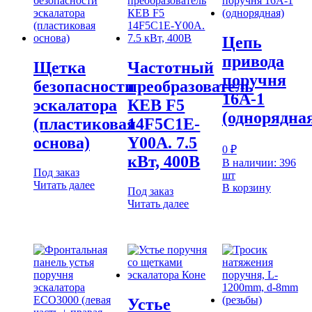
Цепь
привода
Щетка
Частотный
поручня
безопасности
преобразователь
16A-1
эскалатора
КЕВ F5
(однорядна
(пластиковая
14F5C1E-
основа)
Y00A. 7.5
0
₽
кВт, 400В
В наличии: 396
Под заказ
шт
Читать далее
В корзину
Под заказ
Читать далее
Устье