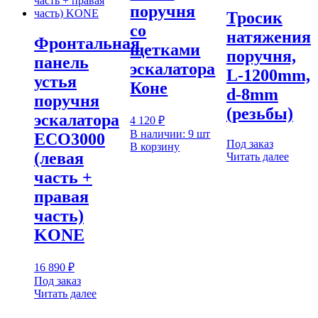
поручня
Тросик
со
натяжения
Фронтальная
щетками
поручня,
панель
эскалатора
L-1200mm,
устья
Коне
d-8mm
поручня
(резьбы)
эскалатора
4 120
₽
В наличии: 9 шт
ECO3000
Под заказ
В корзину
(левая
Читать далее
часть +
правая
часть)
KONE
16 890
₽
Под заказ
Читать далее