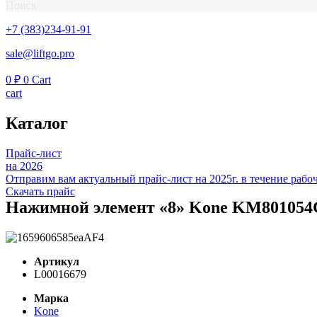
Поиск
+7 (383)234-91-91
sale@liftgo.pro
0
₽
0
Cart
cart
Каталог
Прайс-лист
на 2026
Отправим вам актуальный прайс-лист на 2025г. в течение рабоч
Скачать прайс
Нажимной элемент «8» Kone KM801054
Артикул
L00016679
Марка
Kone