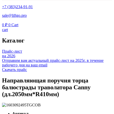
+7 (383)234-91-91
sale@liftgo.pro
0
₽
0
Cart
cart
Каталог
Прайс-лист
на 2026
Отправим вам актуальный прайс-лист на 2025г. в течение
рабочего дня на ваш email
Скачать прайс
Направляющая поручня торца
балюстрады траволатора Canny
(дл.2050мм*R410мм)
Артикул