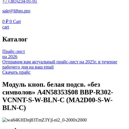
+7 (383)234-91-91
sale@liftgo.pro
0
₽
0
Cart
cart
Каталог
Прайс-лист
на 2026
Отправим вам актуальный прайс-лист на 2025г. в течение
рабочего дня на ваш email
Скачать прайс
Модуль кноп. белая подсв. «без
символов» A4N58353$08 BBP-R302-
VCNNT-S-W-BLN-C (MA2D00-S-W-
BLN-C)