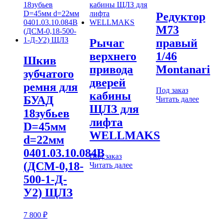
Редуктор
M73
Рычаг
правый
верхнего
1/46
Шкив
привода
Montanari
зубчатого
дверей
ремня для
Под заказ
кабины
БУАД
Читать далее
ЩЛЗ для
18зубьев
лифта
D=45мм
WELLMAKS
d=22мм
0401.03.10.084В
Под заказ
(ДСМ-0,18-
Читать далее
500-1-Д-
У2) ЩЛЗ
7 800
₽