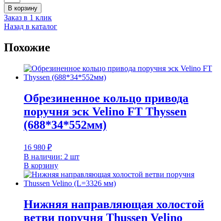
товара
В корзину
Магнитный
Заказ в 1 клик
датчик
Назад в каталог
шахтной
информации
Похожие
MFK71ASAKX
(1S
width
20ZS)
Обрезиненное кольцо привода
поручня эск Velino FT Thyssen
(688*34*552мм)
16 980
₽
В наличии: 2 шт
В корзину
Нижняя направляющая холостой
ветви поручня Thussen Velino