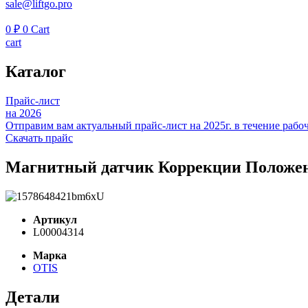
sale@liftgo.pro
0
₽
0
Cart
cart
Каталог
Прайс-лист
на 2026
Отправим вам актуальный прайс-лист на 2025г. в течение рабоч
Скачать прайс
Магнитный датчик Коррекции Положен
Артикул
L00004314
Марка
OTIS
Детали