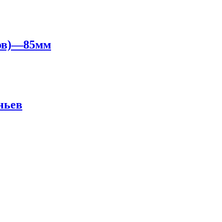
ков)—85мм
ньев