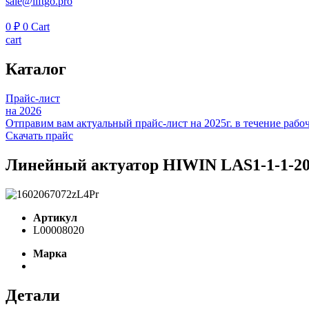
sale@liftgo.pro
0
₽
0
Cart
cart
Каталог
Прайс-лист
на 2026
Отправим вам актуальный прайс-лист на 2025г. в течение рабоч
Скачать прайс
Линейный актуатор HIWIN LAS1-1-1-2
Артикул
L00008020
Марка
Детали