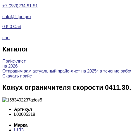
+7 (383)234-91-91
sale@liftgo.pro
0
₽
0
Cart
cart
Каталог
Прайс-лист
на 2026
Отправим вам актуальный прайс-лист на 2025г. в течение рабоч
Скачать прайс
Кожух ограничителя скорости 0411.30.
Артикул
L00005318
Марка
ЩЛЗ