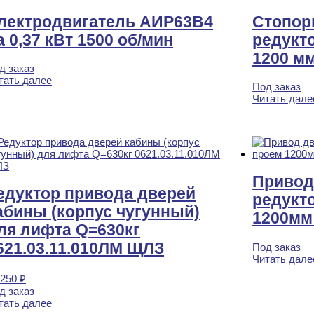
лектродвигатель АИР63B4
Стопор
а 0,37 кВт 1500 об/мин
редукт
1200 мм
д заказ
тать далее
Под заказ
Читать дале
Привод
едуктор привода дверей
редукт
абины (корпус чугунный)
1200мм 
ля лифта Q=630кг
621.03.11.010ЛМ ЩЛЗ
Под заказ
Читать дале
 250
₽
д заказ
тать далее