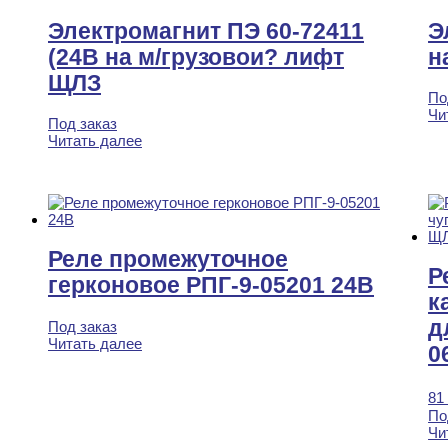
Электромагнит ПЭ 60-72411
Э
(24В на м/грузовои? лифт
н
ЩЛЗ
По
Чи
Под заказ
Читать далее
Реле промежуточное
Р
герконовое РПГ-9-05201 24В
к
д
Под заказ
Читать далее
0
81
По
Чи