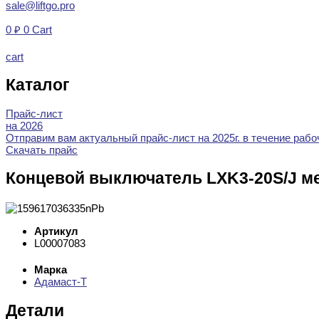
sale@liftgo.pro
0
₽
0
Cart
cart
Каталог
Прайс-лист
на 2026
Отправим вам актуальный прайс-лист на 2025г. в течение рабоч
Скачать прайс
Концевой выключатель LXK3-20S/J м
Артикул
L00007083
Марка
Адамаст-Т
Детали