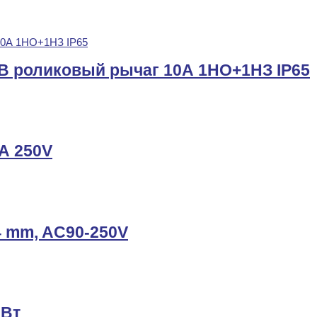
B роликовый рычаг 10А 1НО+1НЗ IP65
А 250V
4 mm, AC90-250V
0Вт