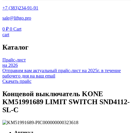
+7 (383)234-91-91
sale@liftgo.pro
0
₽
0
Cart
cart
Каталог
Прайс-лист
на 2026
Отправим вам актуальный прайс-лист на 2025г. в течение
рабочего дня на ваш email
Скачать прайс
Концевой выключатель KONE
KM51991689 LIMIT SWITCH SND4112-
SL-C
Артикул