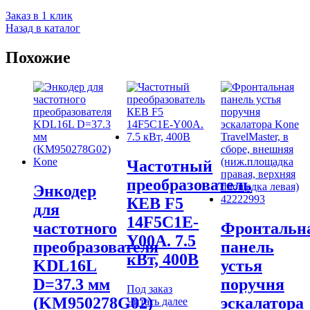
Заказ в 1 клик
Назад в каталог
Похожие
Частотный
преобразователь
Энкодер
КЕВ F5
для
14F5C1E-
частотного
Фронтальн
Y00A. 7.5
преобразователя
панель
кВт, 400В
KDL16L
устья
D=37.3 мм
поручня
Под заказ
(KM950278G02)
эскалатора
Читать далее