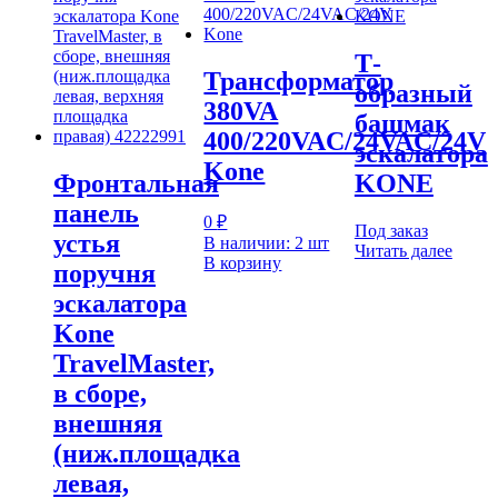
Т-
Трансформатор
образный
380VA
башмак
400/220VAC/24VAC/24V
эскалатора
Kone
Фронтальная
KONE
панель
0
₽
Под заказ
устья
В наличии: 2 шт
Читать далее
В корзину
поручня
эскалатора
Kone
TravelMaster,
в сборе,
внешняя
(ниж.площадка
левая,