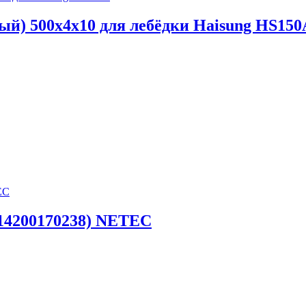
й) 500х4х10 для лебёдки Haisung HS150
14200170238) NETEC