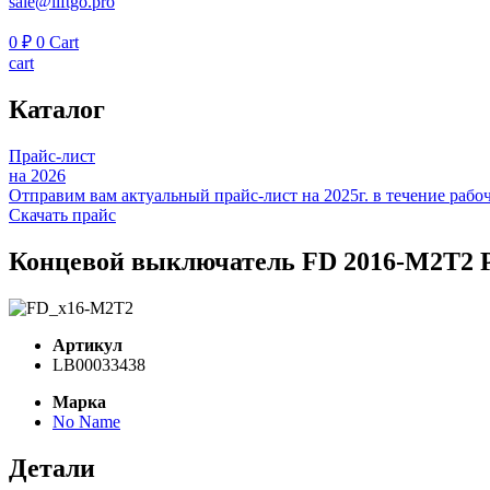
sale@liftgo.pro
0
₽
0
Cart
cart
Каталог
Прайс-лист
на 2026
Отправим вам актуальный прайс-лист на 2025г. в течение рабоч
Скачать прайс
Концевой выключатель FD 2016-M2T2 Piz
Артикул
LB00033438
Марка
No Name
Детали