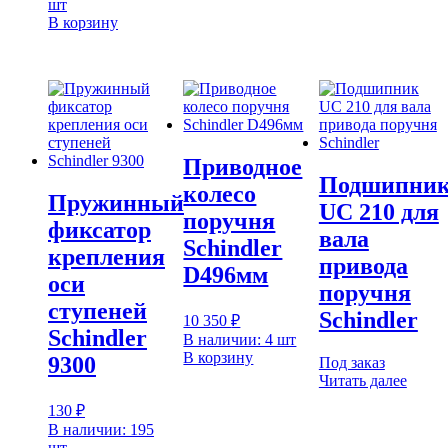
шт
В корзину
Приводное
Подшипни
колесо
Пружинный
UC 210 для
поручня
фиксатор
вала
Schindler
крепления
привода
D496мм
оси
поручня
ступеней
Schindler
10 350
₽
Schindler
В наличии: 4 шт
В корзину
9300
Под заказ
Читать далее
130
₽
В наличии: 195
шт