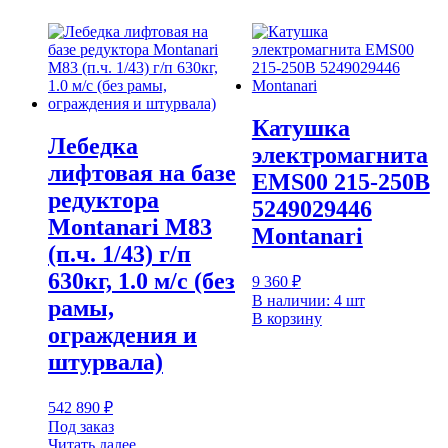
Катушка
Лебедка
электромагнита
лифтовая на базе
EMS00 215-250В
редуктора
5249029446
Montanari М83
Montanari
(п.ч. 1/43) г/п
630кг, 1.0 м/с (без
9 360
₽
В наличии: 4 шт
рамы,
В корзину
ограждения и
штурвала)
542 890
₽
Под заказ
Читать далее