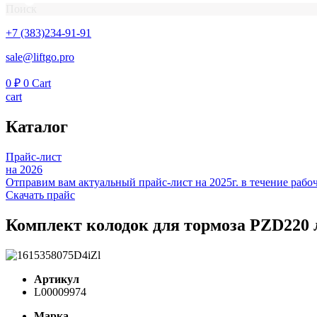
Поиск
+7 (383)234-91-91
sale@liftgo.pro
0
₽
0
Cart
cart
Каталог
Прайс-лист
на 2026
Отправим вам актуальный прайс-лист на 2025г. в течение рабоч
Скачать прайс
Комплект колодок для тормоза PZD220
Артикул
L00009974
Марка