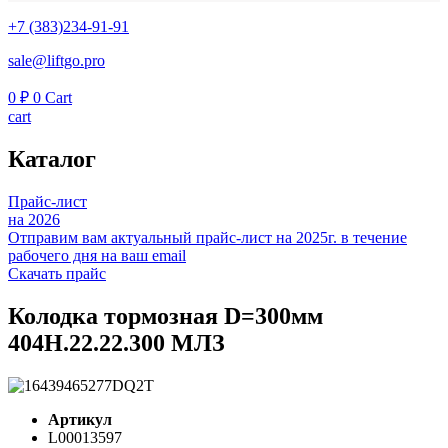
+7 (383)234-91-91
sale@liftgo.pro
0
₽
0
Cart
cart
Каталог
Прайс-лист
на 2026
Отправим вам актуальный прайс-лист на 2025г. в течение
рабочего дня на ваш email
Скачать прайс
Колодка тормозная D=300мм
404Н.22.22.300 МЛЗ
Артикул
L00013597